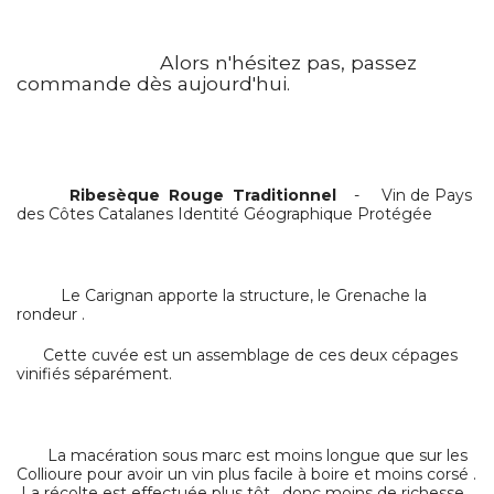
Alors n'hésitez pas, passez
commande dès aujourd'hui.
Ribesèque Rouge Traditionnel
- Vin de Pays
des Côtes Catalanes Identité Géographique Protégée
Le Carignan apporte la structure, le Grenache la
rondeur .
Cette cuvée est un assemblage de ces deux cépages
vinifiés séparément.
La macération sous marc est moins longue que sur les
Collioure pour avoir un vin plus facile à boire et moins corsé .
La récolte est effectuée plus tôt , donc moins de richesse